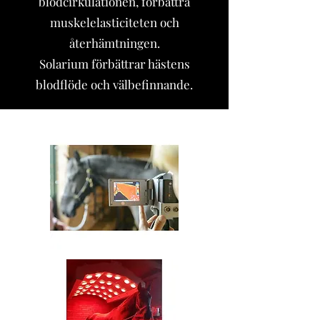
blodcirkulationen, förbättra
muskelelasticiteten och
återhämtningen.
Solarium förbättrar hästens
blodflöde och välbefinnande.