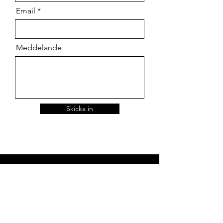
Email
Meddelande
Skicka in
076-1499250