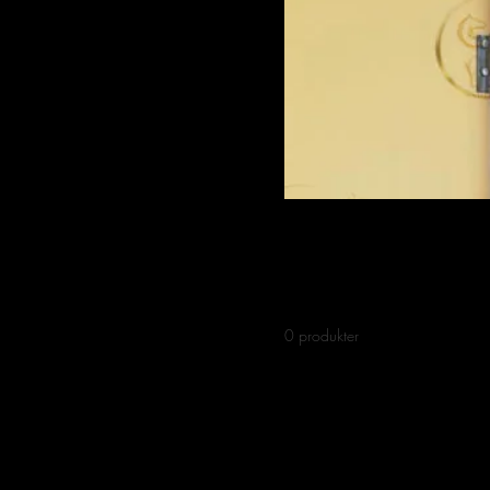
Boxar
Ridbaneharvar
Stallportar
Stallutrustning
Stallportar
Portar till stall i högkvalitati
0 produkter