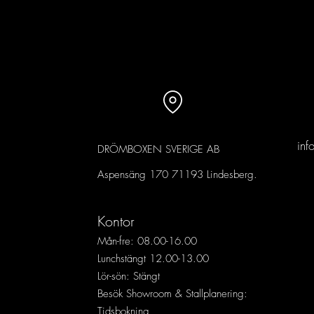
Inga produkter här ännu
Under tiden kan du välja en annan kategori för 
in
DRÖMB
OXEN SVERIGE AB
Aspensäng 170 71193 Lindesberg.
Kontor
Mån-fre: 08.00-16.00
Lunchstängt 12.00-13.00
Lör-sön: Stängt
Besök Showroom & Stallplanering:
Tidsbokning