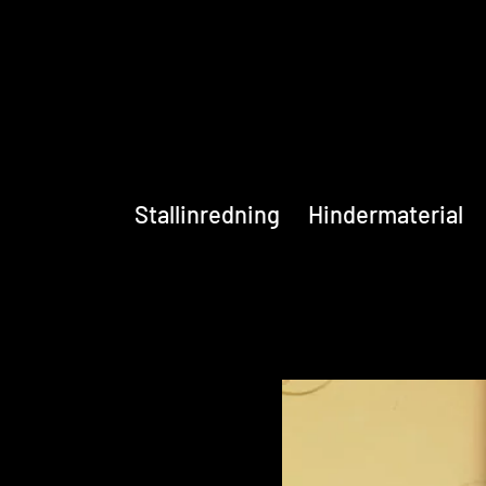
Stallinredning
Hindermaterial
Hem
Stallportar
Bläddra efter
Bevattning