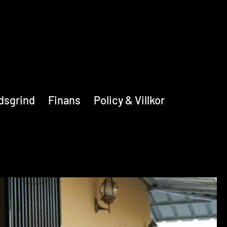
dsgrind
Finans
Policy & Villkor