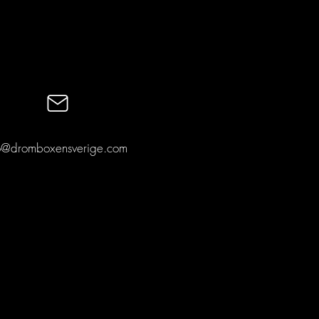
...
att fortsätta handla.
fo@dromboxensverige.com